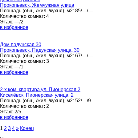
Прокопьевск, Жемчужная улица
Площадь
(общ. /жил. /кухня), м2:
85/—/—
Количество комнат:
4
Этаж:
—/2
в избранное
Дом падунская 30
Прокопьевск, Падунская улица, 30
Площадь
(общ. /жил. /кухня), м2:
67/—/—
Количество комнат:
3
Этаж:
—/1
в избранное
2-х ком. квартира ул. Пионерская 2
Киселёвск, Пионерская улица, 2
Площадь
(общ. /жил. /кухня), м2:
52/—/9
Количество комнат:
2
Этаж:
2/5
в избранное
1
2
3
4
»
Конец