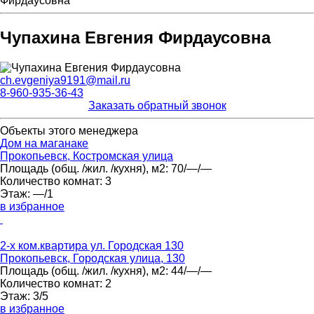
Фирдаусовна
Чупахина Евгения Фирдаусовна
ch.evgeniya9191@mail.ru
8-960-935-36-43
Заказать обратный звонок
Объекты этого менеджера
Дом на маганаке
Прокопьевск, Костромская улица
Площадь
(общ. /жил. /кухня), м2:
70/—/—
Количество комнат:
3
Этаж:
—/1
в избранное
2-х ком.квартира ул. Городская 130
Прокопьевск, Городская улица, 130
Площадь
(общ. /жил. /кухня), м2:
44/—/—
Количество комнат:
2
Этаж:
3/5
в избранное