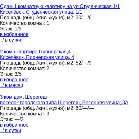
Сдам 1 комнатную квартиру на ул Студенческая 1/1
Киселёвск, Студенческая улица, 1/1
Площадь
(общ. /жил. /кухня), м2:
30/—/6
Количество комнат:
1
Этаж:
1/5
в избранное
/ в сутки
2 комн.квартира Пионерская,4
Киселёвск, Пионерская улица, 4
Площадь
(общ. /жил. /кухня), м2:
52/—/9
Количество комнат:
2
Этаж:
3/5
в избранное
/ в месяц
3 ком.дом. Шерегеш
посёлок городского типа Шерегеш, Весенняя улица, 3А
Площадь
(общ. /жил. /кухня), м2:
60/—/—
Количество комнат:
3
Этаж:
—/2
в избранное
/ в сутки