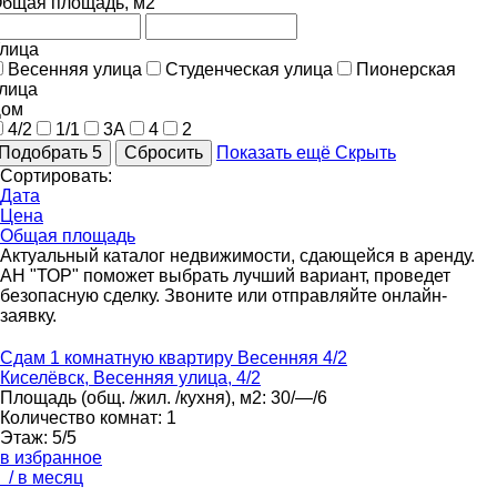
бщая площадь
, м2
лица
Весенняя улица
Студенческая улица
Пионерская
лица
Дом
4/2
1/1
3А
4
2
Подобрать
5
Сбросить
Показать ещё
Скрыть
Сортировать:
Дата
Цена
Общая площадь
Актуальный каталог недвижимости, сдающейся в аренду.
АН "ТОР" поможет выбрать лучший вариант, проведет
безопасную сделку. Звоните или отправляйте онлайн-
заявку.
Сдам 1 комнатную квартиру Весенняя 4/2
Киселёвск, Весенняя улица, 4/2
Площадь
(общ. /жил. /кухня), м2:
30/—/6
Количество комнат:
1
Этаж:
5/5
в избранное
/ в месяц