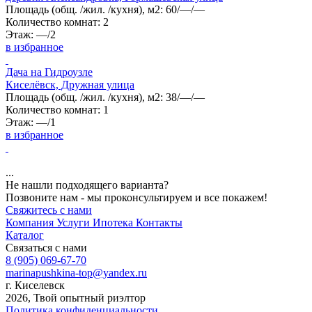
Площадь
(общ. /жил. /кухня), м2:
60/—/—
Количество комнат:
2
Этаж:
—/2
в избранное
Дача на Гидроузле
Киселёвск, Дружная улица
Площадь
(общ. /жил. /кухня), м2:
38/—/—
Количество комнат:
1
Этаж:
—/1
в избранное
...
Не нашли подходящего варианта?
Позвоните нам - мы проконсультируем и все покажем!
Свяжитесь с нами
Компания
Услуги
Ипотека
Контакты
Каталог
Связаться с нами
8 (905) 069-67-70
marinapushkina-top@yandex.ru
г. Киселевск
2026, Твой опытный риэлтор
Политика конфиденциальности