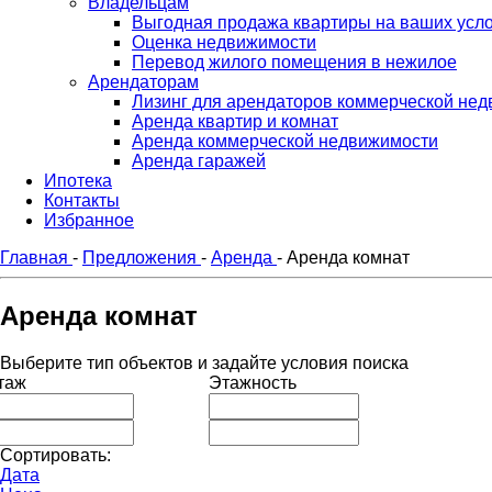
Владельцам
Выгодная продажа квартиры на ваших усл
Оценка недвижимости
Перевод жилого помещения в нежилое
Арендаторам
Лизинг для арендаторов коммерческой не
Аренда квартир и комнат
Аренда коммерческой недвижимости
Аренда гаражей
Ипотека
Контакты
Избранное
Главная
-
Предложения
-
Аренда
-
Аренда комнат
Аренда комнат
Выберите тип объектов и задайте условия поиска
таж
Этажность
Сортировать:
Дата