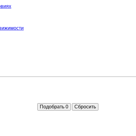
овиях
движимости
Подобрать
0
Сбросить