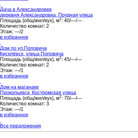
Дача в Александровке
деревня Александровка, Прудная улица
2
Площадь (общ/жил/кух), м
:
40/—/—
Количество комнат:
2
Этаж:
—/2
в избранное
Дом по ул.Поповича
Киселёвск, улица Поповича
2
Площадь (общ/жил/кух), м
:
45/—/—
Количество комнат:
2
Этаж:
—/1
в избранное
Дом на маганаке
Прокопьевск, Костромская улица
2
Площадь (общ/жил/кух), м
:
70/—/—
Количество комнат:
3
Этаж:
—/1
в избранное
Все предложения