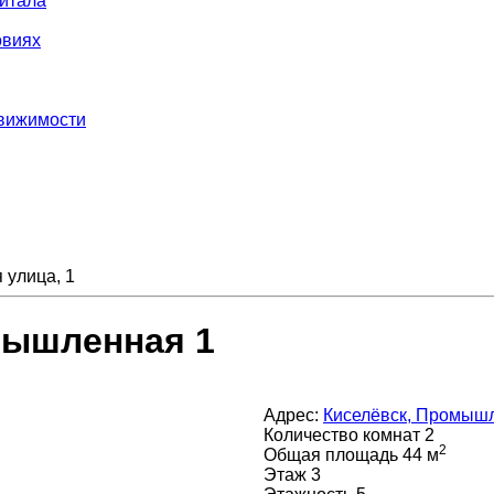
итала
овиях
движимости
улица, 1
мышленная 1
Адрес:
Киселёвск, Промышл
Количество комнат
2
2
Общая площадь
44 м
Этаж
3