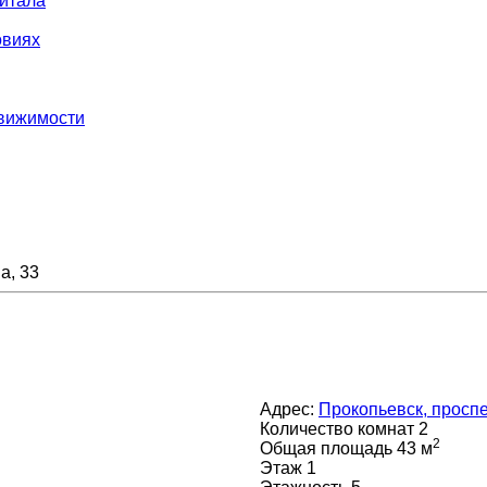
итала
овиях
движимости
а, 33
Адрес:
Прокопьевск, проспе
Количество комнат
2
2
Общая площадь
43 м
Этаж
1