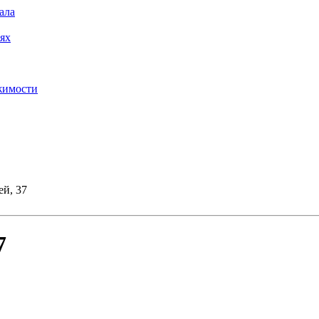
ала
ях
жимости
ей, 37
7